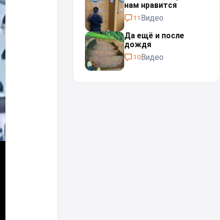
нам нравится
Видео
11
Да ещё и после
дождя⁠⁠
Видео
10