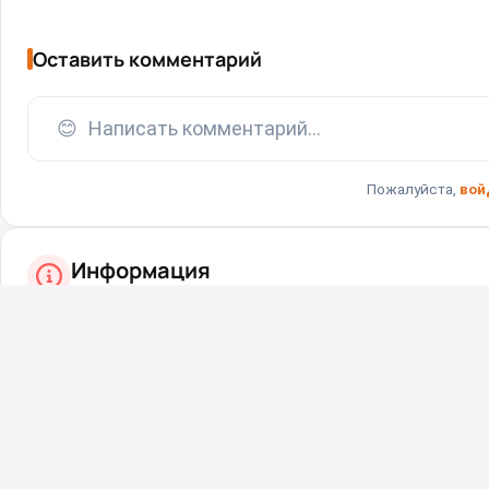
Оставить комментарий
😊
Написать комментарий...
Пожалуйста,
вой
Информация
Посетители, находящиеся в группе
Гости
, не могут ост
Вернуться назад
На главную