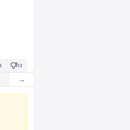
8
13
→