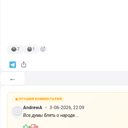
😂
😁
7
1
←
ЛУЧШИЙ КОММЕНТАРИЙ
AndrewA
3-06-2026, 22:09
Все думы блять о народе....
6
0