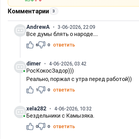
Комментарии
3
AndrewA
3-06-2026, 22:09
Все думы блять о народе....
ответить
6
0
dimer
4-06-2026, 03:42
РосКокосЗадор)))
Реально, поржал с утра перед работой))
ответить
1
0
xela282
4-06-2026, 10:32
Бездельники с Камызяка.
ответить
0
0