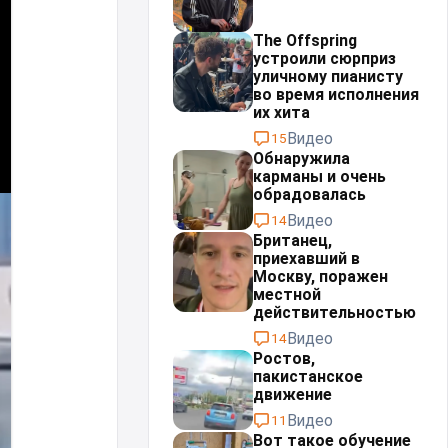
The Offspring
устроили сюрприз
уличному пианисту
во время исполнения
их хита
Видео
15
Обнаружила
карманы и очень
обрадовалась
Видео
14
Британец,
приехавший в
Москву, поражен
местной
действительностью⁠⁠
Видео
14
Ростов,
пакистанское
движение
Видео
11
Вот такое обучение