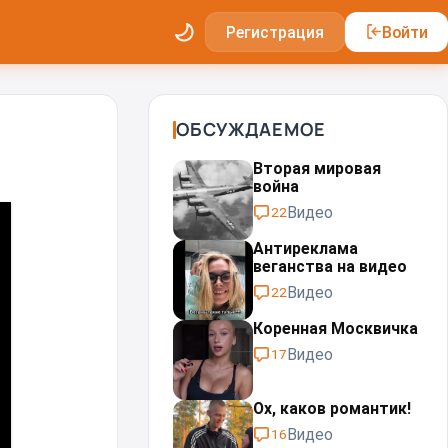
Регистрация
Войти
ОБСУЖДАЕМОЕ
Вторая мировая
война
Видео
22
Антиреклама
веганства на видео
Видео
22
Коренная Москвичка
Видео
17
Ох, каков романтик!
Видео
16