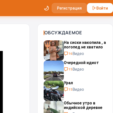
Регистрация
Войти
ОБСУЖДАЕМОЕ
На сиски накопила , а
логопед не хватило
Видео
16
Очередной идиот
Видео
15
Урал⁠⁠
Видео
15
Обычное утро в
индийской деревне