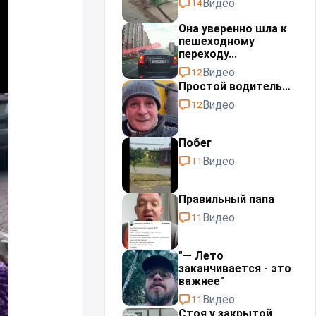
Видео
14
Она уверенно шла к
пешеходному
переходу...
Видео
12
Простой водитель…
Видео
12
Побег
Видео
11
Правильный папа
Видео
11
"— Лето
заканчивается - это
важнее"
Видео
11
Стоя у закрытой