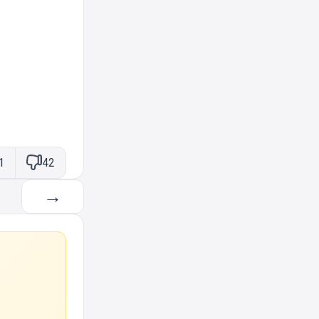
1
42
→