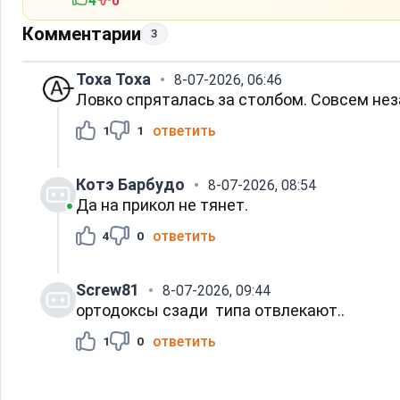
4
0
Комментарии
3
Тоха Toxa
8-07-2026, 06:46
Ловко спряталась за столбом. Совсем неза
ответить
1
1
Котэ Барбудо
8-07-2026, 08:54
Да на прикол не тянет.
ответить
4
0
Screw81
8-07-2026, 09:44
ортодоксы сзади типа отвлекают..
ответить
1
0