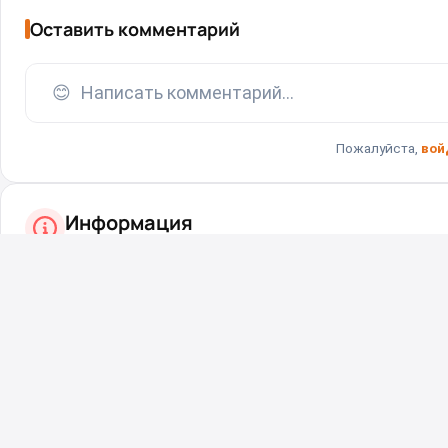
Оставить комментарий
😊
Написать комментарий...
Пожалуйста,
вой
Информация
Посетители, находящиеся в группе
Гости
, не могут ост
Вернуться назад
На главную