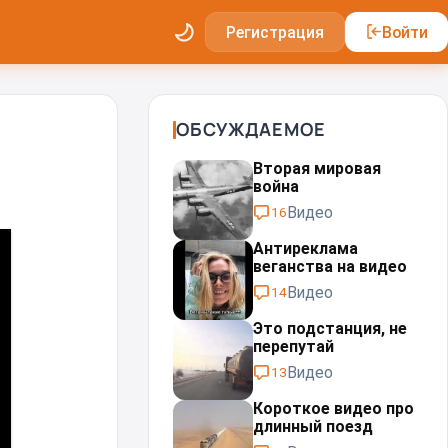
Регистрация
Войти
ОБСУЖДАЕМОЕ
Вторая мировая
война
Видео
16
Антиреклама
веганства на видео
Видео
14
Это подстанция, не
перепутай⁠⁠
Видео
13
Короткое видео про
длинный поезд