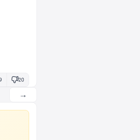
9
20
→