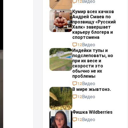
Видео
12
Кумир всех качков
Андрей Смаев по
прозвищу «Русский
Халк» завершает
карьеру блогера и
спортсмена
Видео
12
Индейки тупы и
подслеповаты, но
при их весе и
скорости это
обычно не их
проблемы⁠⁠
Видео
12
В мире жывтонэ.
Видео
12
Фишка Wildberries
Видео
12