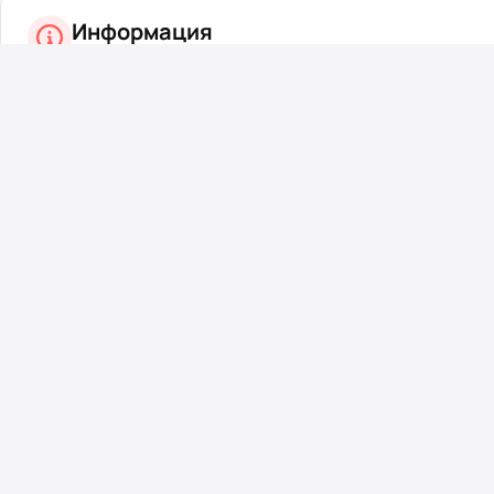
Информация
Посетители, находящиеся в группе
Гости
, не могут ост
Вернуться назад
На главную
Korzik.net — один из старейших развлекательных порталов 
пользователей с 2003 года. Каждый день мы собираем лу
видео, жизненные истории и интересные факты. Присоедин
сообществу с многолетней историей!