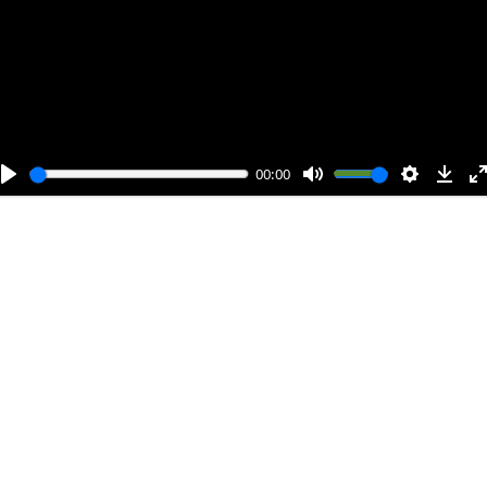
с
т
и
00:00