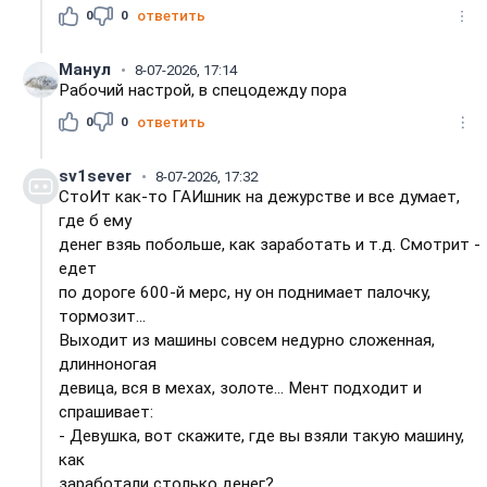
0
0
ответить
Манул
8-07-2026, 17:14
Рабочий настрой, в спецодежду пора
0
0
ответить
sv1sever
8-07-2026, 17:32
СтоИт как-то ГАИшник на дежурстве и все думает,
где б ему
денег взяь побольше, как заработать и т.д. Смотрит -
едет
по дороге 600-й мерс, ну он поднимает палочку,
тормозит...
Выходит из машины совсем недурно сложенная,
длинноногая
девица, вся в мехах, золоте... Мент подходит и
спрашивает:
- Девушка, вот скажите, где вы взяли такую машину,
как
заработали столько денег?