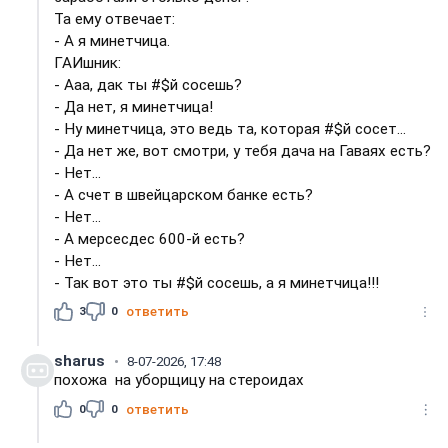
Та ему отвечает:
- А я минетчица.
ГАИшник:
- Ааа, дак ты #$й сосешь?
- Да нет, я минетчица!
- Hу минетчица, это ведь та, которая #$й сосет...
- Да нет же, вот смотри, у тебя дача на Гаваях есть?
- Нет...
- А счет в швейцарском банке есть?
- Нет...
- А мерсесдес 600-й есть?
- Нет...
- Так вот это ты #$й сосешь, а я минетчица!!!
3
0
ответить
sharus
8-07-2026, 17:48
похожа на уборщицу на стероидах
0
0
ответить