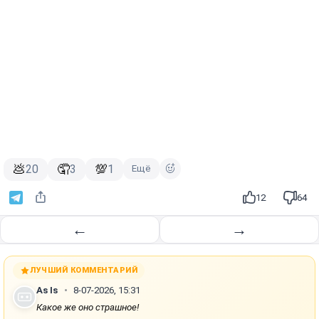
💩
🤦
💯
20
3
1
Ещё
12
64
←
→
ЛУЧШИЙ КОММЕНТАРИЙ
As Is
8-07-2026, 15:31
Какое же оно страшное!