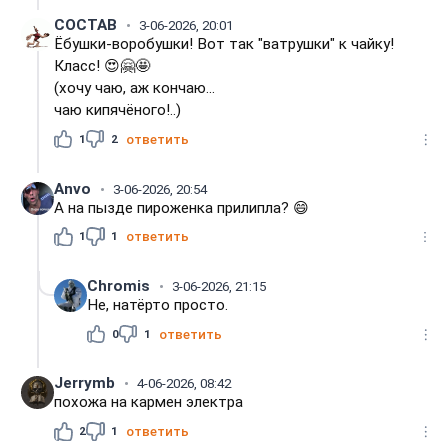
COCTAB
3-06-2026, 20:01
Ёбyшки-воробушки! Вот так "ватрушки" к чайку!
Класс! 😍🤗🤩
(хочу чаю, аж кончаю...
чаю кипячёного!..)
1
2
ответить
Anvo
3-06-2026, 20:54
А на пызде пироженка прилипла? 😄
1
1
ответить
Chromis
3-06-2026, 21:15
Не, натёрто просто.
0
1
ответить
Jerrymb
4-06-2026, 08:42
похожа на кармен электра
2
1
ответить