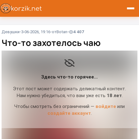
Девушки
3-06-2026, 19:16
от
Вotan
4 407
Что-то захотелось чаю⁠⁠
Здесь что-то горячее...
Этот пост может содержать деликатный контент.
Нам нужно убедиться, что вам уже есть
18 лет
.
Чтобы смотреть без ограничений —
войдите
или
создайте аккаунт
.
В
о
с