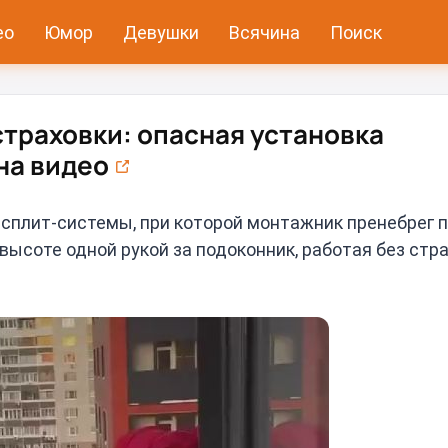
ео
Юмор
Девушки
Всячина
Поиск
траховки: опасная установка
на видео
 сплит-системы, при которой монтажник пренебрег 
высоте одной рукой за подоконник, работая без стр