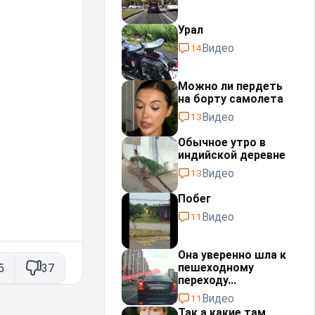
Урал⁠⁠
Видео
14
Можно ли пердеть
на борту самолета
Видео
13
Обычное утро в
индийской деревне
Видео
13
Побег
Видео
11
Она уверенно шла к
пешеходному
5
37
переходу...
Видео
11
Так а какие там