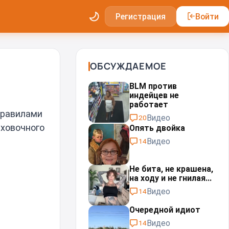
Регистрация
Войти
ОБСУЖДАЕМОЕ
BLM против
индейцев не
работает
правилами
Видео
20
аховочного
Опять двойка
Видео
14
Не бита, не крашена,
на ходу и не гнилая...
Видео
14
Очередной идиот
Видео
14